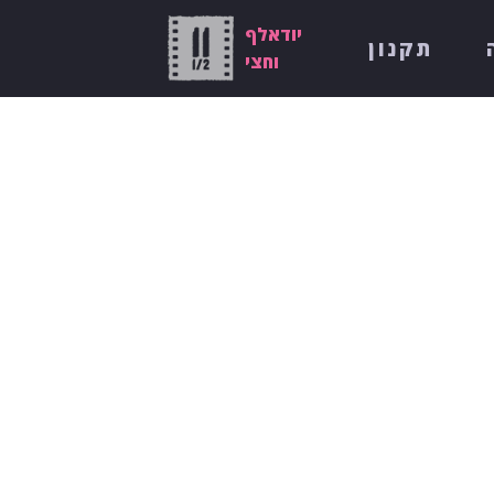
יודאלף
תקנון
וחצי