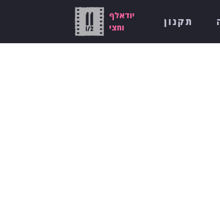
יודאלף
תקנון
וחצי