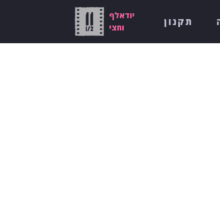
יודאלף
תקנון
וחצי