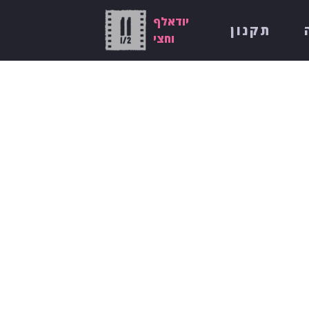
יודאלף
תקנון
וחצי