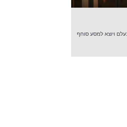
עלם ויוצא למסע סוחף